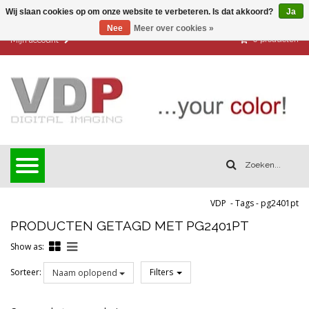
Wij slaan cookies op om onze website te verbeteren. Is dat akkoord?
Ja
Nee
Meer over cookies »
0
producten
Mijn account
VDP
-
Tags
-
pg2401pt
PRODUCTEN GETAGD MET PG2401PT
Show as:
Sorteer:
Filters
Naam oplopend
Reset all filters