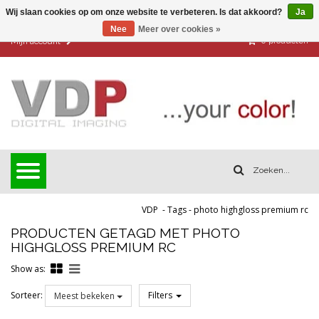
Wij slaan cookies op om onze website te verbeteren. Is dat akkoord?
Ja
Nee
Meer over cookies »
0
producten
Mijn account
VDP
-
Tags
-
photo highgloss premium rc
PRODUCTEN GETAGD MET PHOTO
HIGHGLOSS PREMIUM RC
Show as:
Sorteer:
Filters
Meest bekeken