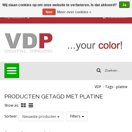
Wij slaan cookies op om onze website te verbeteren. Is dat akkoord?
Ja
Nee
Meer over cookies »
0
producten
Mijn account
VDP
-
Tags
-
platine
PRODUCTEN GETAGD MET PLATINE
Show as:
Sorteer:
Filters
Nieuwste producten
Reset all filters