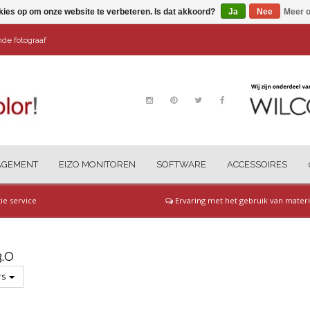
kies op om onze website te verbeteren. Is dat akkoord?
Ja
Nee
Meer o
ende fotograaf
AGEMENT
EIZO MONITOREN
SOFTWARE
ACCESSOIRES
tie service
Ervaring met het gebruik van materi
.O
ers