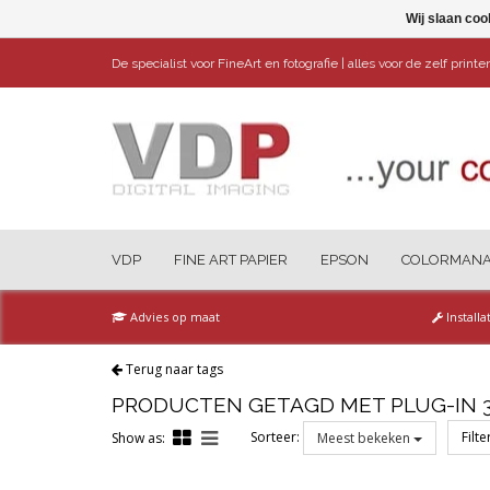
Wij slaan coo
De specialist voor FineArt en fotografie | alles voor de zelf print
VDP
FINE ART PAPIER
EPSON
COLORMAN
Advies op maat
Installa
Terug naar tags
PRODUCTEN GETAGD MET PLUG-IN 3
Sorteer:
Filt
Show as:
Meest bekeken
Reset all filters