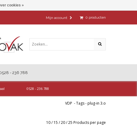
ver cookies »
0
producten
Mijn account
0528 - 236 788
aal
0528 - 236 788
VDP
-
Tags
-
plug-in 3.o
10
/
15
/
20
/
25
Products per page