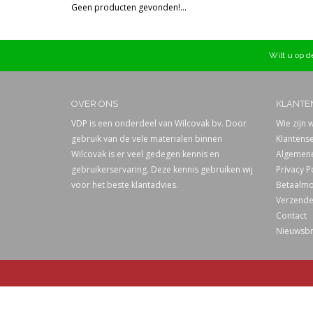
Geen producten gevonden!...
Prijs
Wilt u op de
OVER ONS
KLANTE
VDP is een onderdeel van Wilcovak bv. Door
Wie zijn w
gebruik van de vele materialen binnen
Klantense
Wilcovak is er veel gedegen kennis en
Algemene
gebruikerservaring. Deze kennis gebruiken wij
Privacy P
voor het beste klantadvies.
Betaalmo
Verzende
Contact
Nieuwsbr