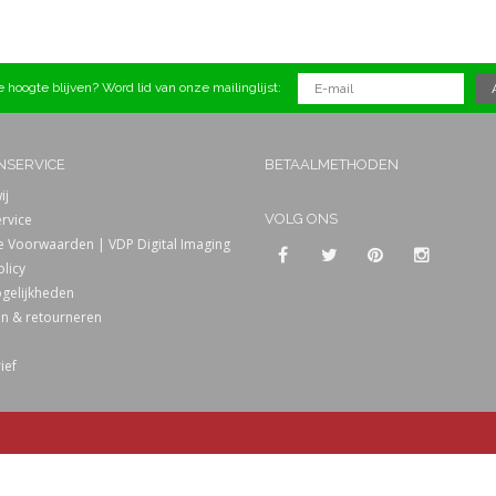
 hoogte blijven? Word lid van onze mailinglijst:
NSERVICE
BETAALMETHODEN
ij
rvice
VOLG ONS
 Voorwaarden | VDP Digital Imaging
olicy
gelijkheden
n & retourneren
ief