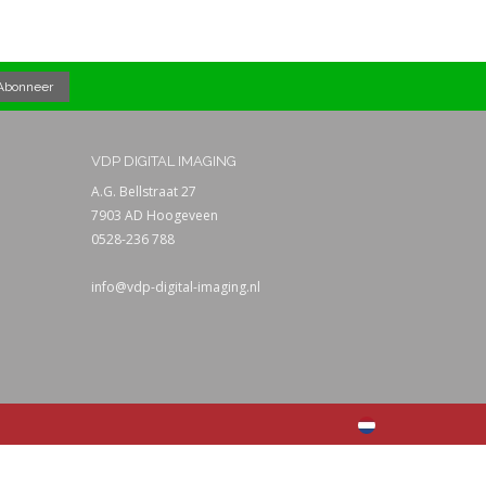
VDP DIGITAL IMAGING
A.G. Bellstraat 27
7903 AD Hoogeveen
0528-236 788
info@vdp-digital-imaging.nl