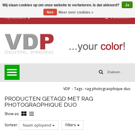
Wij slaan cookies op om onze website te verbeteren. Is dat akkoord?
Ja
Nee
Meer over cookies »
0
producten
Mijn account
VDP
-
Tags
-
rag photograophique duo
PRODUCTEN GETAGD MET RAG
PHOTOGRAOPHIQUE DUO
Show as:
Sorteer:
Filters
Naam oplopend