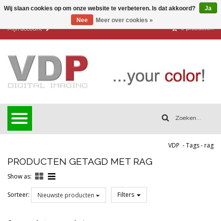
Wij slaan cookies op om onze website te verbeteren. Is dat akkoord?
Ja
Nee
Meer over cookies »
0
producten
Mijn account
VDP
-
Tags
-
rag
PRODUCTEN GETAGD MET RAG
Show as:
Sorteer:
Filters
Nieuwste producten
Reset all filters