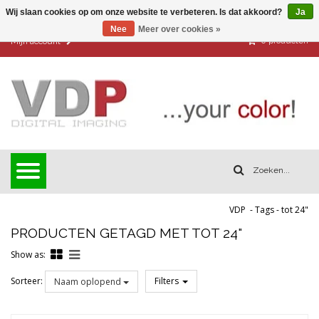
Wij slaan cookies op om onze website te verbeteren. Is dat akkoord?
Ja
Nee
Meer over cookies »
0
producten
Mijn account
VDP
-
Tags
-
tot 24"
PRODUCTEN GETAGD MET TOT 24"
Show as:
Sorteer:
Filters
Naam oplopend
Reset all filters