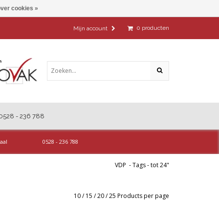
ver cookies »
0
producten
Mijn account
0528 - 236 788
aal
0528 - 236 788
VDP
-
Tags
-
tot 24"
10
/
15
/
20
/
25
Products per page