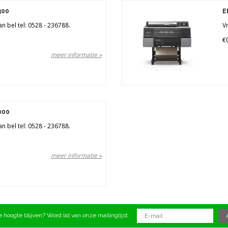
300
E
an bel tel: 0528 - 236788.
Vr
€
meer informatie »
000
an bel tel: 0528 - 236788.
meer informatie »
 hoogte blijven? Word lid van onze mailinglijst: