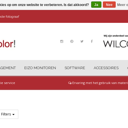
kies op om onze website te verbeteren. Is dat akkoord?
Ja
Nee
Meer o
ende fotograaf
AGEMENT
EIZO MONITOREN
SOFTWARE
ACCESSOIRES
tie service
Ervaring met het gebruik van materi
Filters