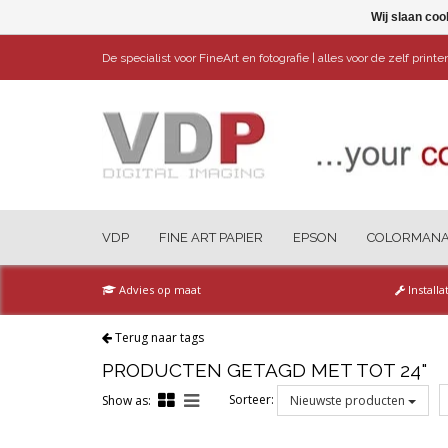
Wij slaan coo
De specialist voor FineArt en fotografie | alles voor de zelf print
VDP
FINE ART PAPIER
EPSON
COLORMAN
Advies op maat
Installa
Terug naar tags
PRODUCTEN GETAGD MET TOT 24"
Sorteer:
Show as:
Nieuwste producten
Reset all filters