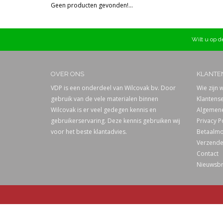
Geen producten gevonden!...
Prijs
Wilt u op de
OVER ONS
KLANTE
VDP is een onderdeel van Wilcovak bv. Door
Wie zijn w
gebruik van de vele materialen binnen
Klantense
Wilcovak is er veel gedegen kennis en
Algemene
gebruikerservaring. Deze kennis gebruiken wij
Privacy P
voor het beste klantadvies.
Betaalmo
Verzende
Contact
Nieuwsbr