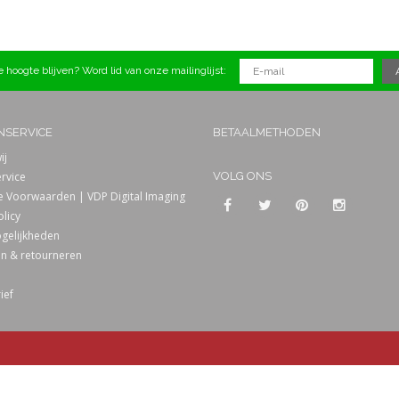
 hoogte blijven? Word lid van onze mailinglijst:
NSERVICE
BETAALMETHODEN
ij
rvice
VOLG ONS
 Voorwaarden | VDP Digital Imaging
olicy
gelijkheden
n & retourneren
ief