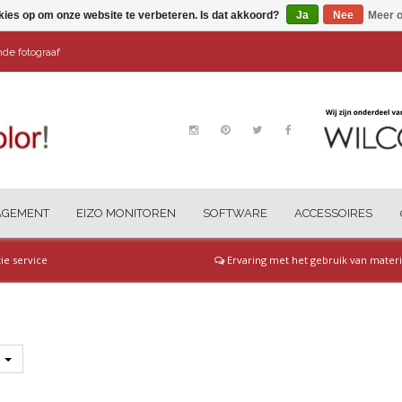
kies op om onze website te verbeteren. Is dat akkoord?
Ja
Nee
Meer o
ende fotograaf
AGEMENT
EIZO MONITOREN
SOFTWARE
ACCESSOIRES
tie service
Ervaring met het gebruik van materi
s