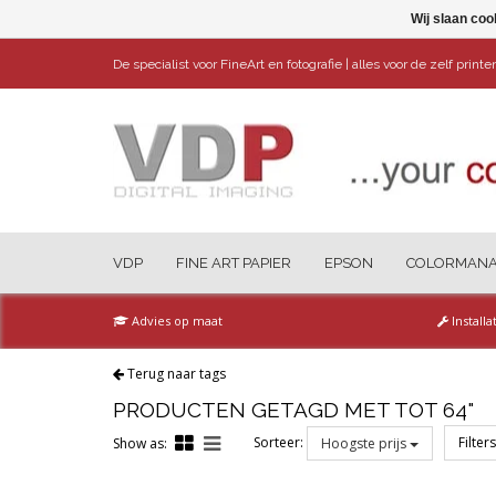
Wij slaan coo
De specialist voor FineArt en fotografie | alles voor de zelf print
VDP
FINE ART PAPIER
EPSON
COLORMAN
Advies op maat
Installa
Terug naar tags
PRODUCTEN GETAGD MET TOT 64"
Sorteer:
Filter
Show as:
Hoogste prijs
Reset all filters