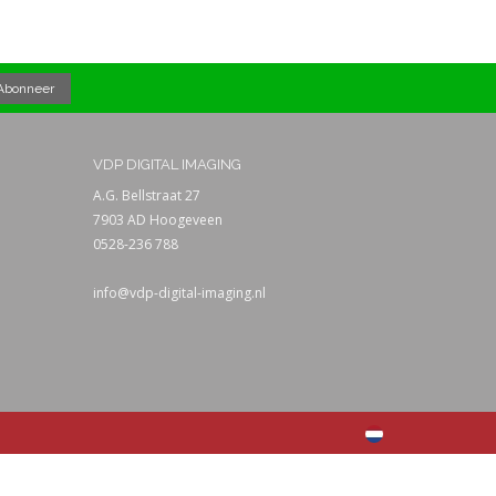
VDP DIGITAL IMAGING
A.G. Bellstraat 27
7903 AD Hoogeveen
0528-236 788
info@vdp-digital-imaging.nl