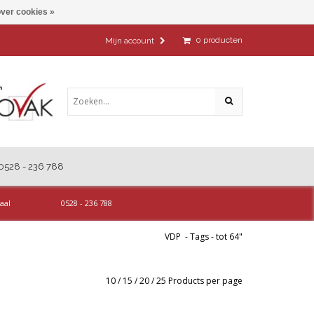
ver cookies »
0
producten
Mijn account
0528 - 236 788
aal
0528 - 236 788
VDP
-
Tags
-
tot 64"
10
/
15
/
20
/
25
Products per page