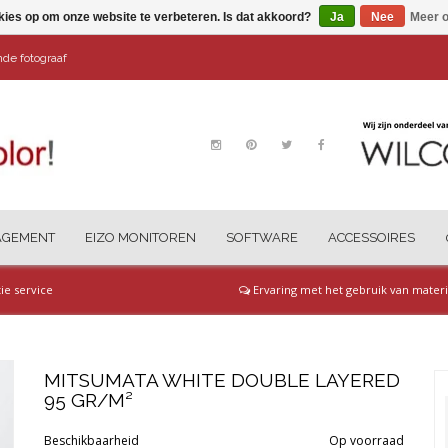
kies op om onze website te verbeteren. Is dat akkoord?
Ja
Nee
Meer o
ende fotograaf
AGEMENT
EIZO MONITOREN
SOFTWARE
ACCESSOIRES
tie service
Ervaring met het gebruik van materi
MITSUMATA WHITE DOUBLE LAYERED
95 GR/M²
Beschikbaarheid
Op voorraad