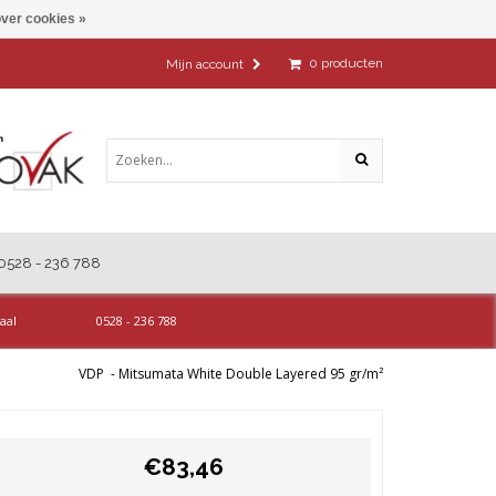
ver cookies »
0
producten
Mijn account
0528 - 236 788
aal
0528 - 236 788
VDP
-
Mitsumata White Double Layered 95 gr/m²
€83,46