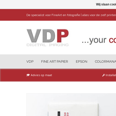
Wij slaan coo
De specialist voor FineArt en fotografie | alles voor de zelf print
VDP
FINE ART PAPIER
EPSON
COLORMAN
Advies op maat
Installa