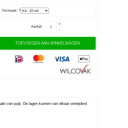
Formaat::
*
+
Aantal:
-
TOEVOEGEN AAN WINKELWAGEN
kt van pulp. De lagen kunnen van elkaar verwijderd 