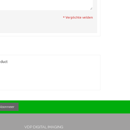
* Verplichte velden
oduct
VDP DIGITAL IMAGING