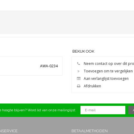
BEKIJK OOK
Neem contact op over dit pr
AWA-0234
Toevoegen om te vergelijken
Aan verlanglijst toevoegen
Afdrukken
 hoogte blijven? Word lid van onze mailinglijst:
NSERVICE
BETAALMETHODEN