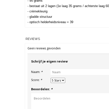
-
 95 grams 
- bestaat uit 2 lagen (1e laag 35 grams / achterste laag 6
- crèmekleurig 
- gladde structuur 
- optisch helderheidsniveau = 39
REVIEWS
Geen reviews gevonden
Schrijf je eigen review
Naam:
*
Score:
*
Beoordelen:
*