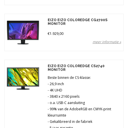
EIZO EIZO COLOREDGE CG2700S
MONITOR
€1.929,00
meer informatie »
EIZO EIZO COLOREDGE CS2740
MONITOR
Beste binnen de CS-klasse:
- 26,9 inch
- 4K UHD
- 3840 x 2160 pixels
- o.a. USB-C aansluiting
- 99% van de AdobeRGB en CMYK-print
kleurruimte
- Gekalibreerd in de fabriek
- 5 jaar garantie