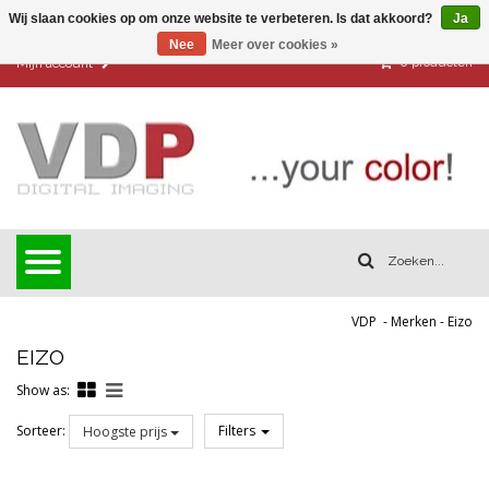
Wij slaan cookies op om onze website te verbeteren. Is dat akkoord?
Ja
Nee
Meer over cookies »
0
producten
Mijn account
VDP
-
Merken
-
Eizo
EIZO
Show as:
Sorteer:
Filters
Hoogste prijs
Reset all filters