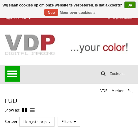
Wij slaan cookies op om onze website te verbeteren. Is dat akkoord?
Ja
Nee
Meer over cookies »
0
producten
Mijn account
VDP
-
Merken
-
Fuij
FUIJ
Show as:
Sorteer:
Filters
Hoogste prijs
Reset all filters