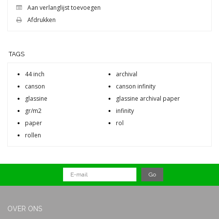
Aan verlanglijst toevoegen
Afdrukken
TAGS
44 inch
archival
canson
canson infinity
glassine
glassine archival paper
gr/m2
infinity
paper
rol
rollen
OVER ONS