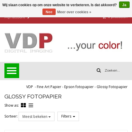
Wij slaan cookies op om onze website te verbeteren. Is dat akkoord?
Ja
Nee
Meer over cookies »
0
producten
Mijn account
VDP
-
Fine Art Papier
-
Epson fotopapier
-
Glossy Fotopapier
GLOSSY FOTOPAPIER
Show as:
Sorteer:
Filters
Meest bekeken
Reset all filters