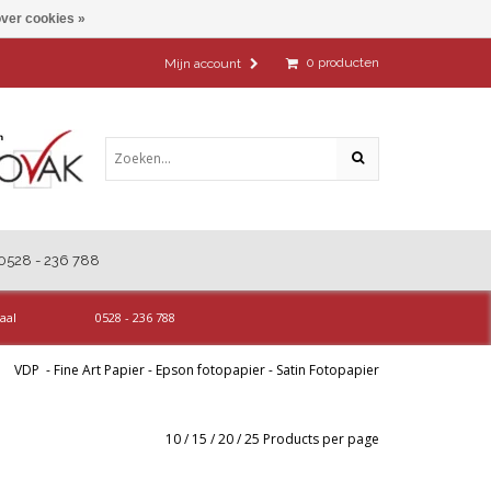
ver cookies »
0
producten
Mijn account
0528 - 236 788
aal
0528 - 236 788
VDP
-
Fine Art Papier
-
Epson fotopapier
-
Satin Fotopapier
10
/
15
/
20
/
25
Products per page