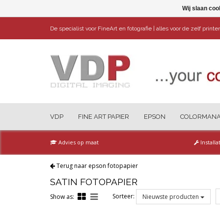
Wij slaan coo
De specialist voor FineArt en fotografie | alles voor de zelf print
VDP
FINE ART PAPIER
EPSON
COLORMAN
Advies op maat
Installa
Terug naar epson fotopapier
SATIN FOTOPAPIER
Sorteer:
Show as:
Nieuwste producten
Reset all filters