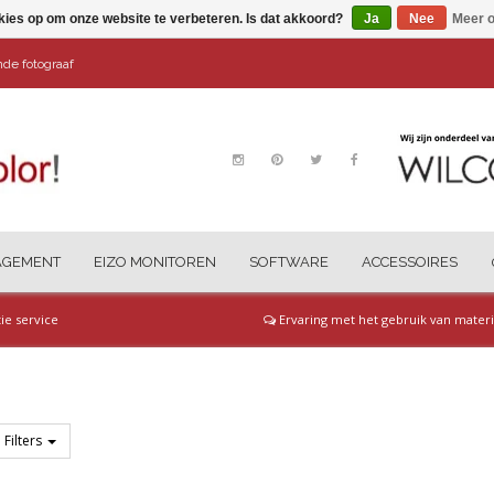
kies op om onze website te verbeteren. Is dat akkoord?
Ja
Nee
Meer o
ende fotograaf
AGEMENT
EIZO MONITOREN
SOFTWARE
ACCESSOIRES
tie service
Ervaring met het gebruik van materi
Filters