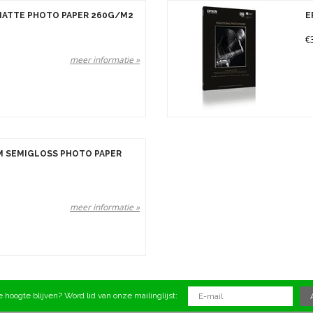
MATTE PHOTO PAPER 260G/M2
E
€
meer informatie »
M SEMIGLOSS PHOTO PAPER
meer informatie »
 hoogte blijven? Word lid van onze mailinglijst: