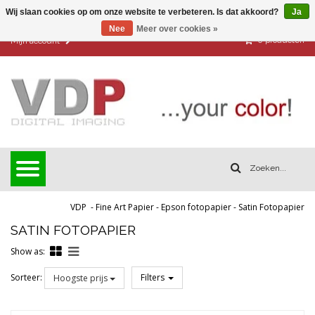
Wij slaan cookies op om onze website te verbeteren. Is dat akkoord?
Ja
Nee
Meer over cookies »
0
producten
Mijn account
VDP
-
Fine Art Papier
-
Epson fotopapier
-
Satin Fotopapier
SATIN FOTOPAPIER
Show as:
Sorteer:
Filters
Hoogste prijs
Reset all filters