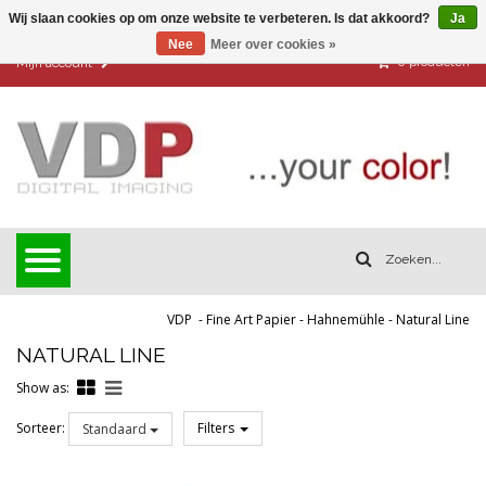
Wij slaan cookies op om onze website te verbeteren. Is dat akkoord?
Ja
Nee
Meer over cookies »
0
producten
Mijn account
VDP
-
Fine Art Papier
-
Hahnemühle
-
Natural Line
NATURAL LINE
Show as:
Sorteer:
Filters
Standaard
Reset all filters