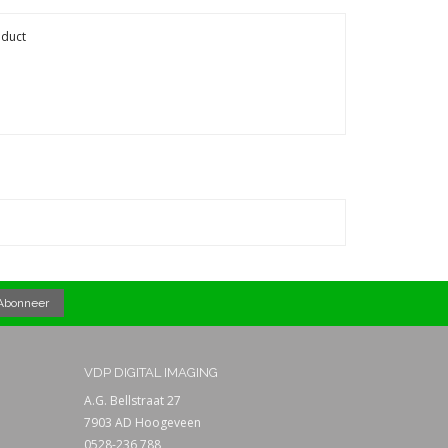
oduct
VDP DIGITAL IMAGING
A.G. Bellstraat 27
7903 AD Hoogeveen
0528-236 788