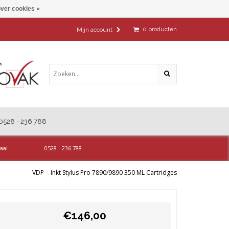
ver cookies »
0
producten
Mijn account
0528 - 236 788
aal
0528 - 236 788
VDP
-
Inkt Stylus Pro 7890/9890 350 ML Cartridges
€146,00