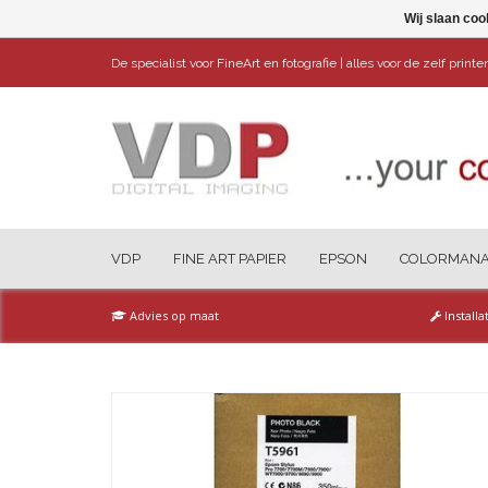
Wij slaan coo
De specialist voor FineArt en fotografie | alles voor de zelf print
VDP
FINE ART PAPIER
EPSON
COLORMAN
Advies op maat
Installa