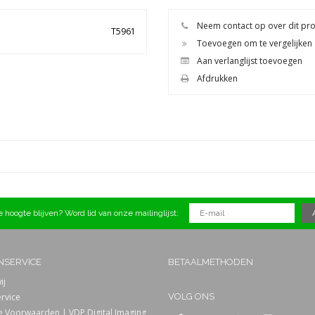
Neem contact op over dit pr
T5961
Toevoegen om te vergelijken
Aan verlanglijst toevoegen
Afdrukken
 hoogte blijven? Word lid van onze mailinglijst:
NSERVICE
BETAALMETHODEN
ij
rvice
VOLG ONS
 Voorwaarden | VDP Digital Imaging