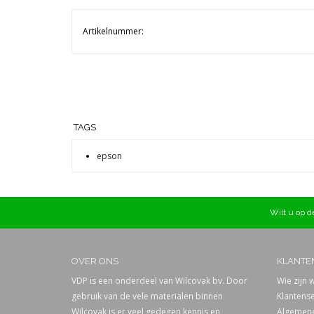
Artikelnummer:
TAGS
epson
Wilt u op de
OVER ONS
KLANTE
VDP is een onderdeel van Wilcovak bv. Door
Wie zijn w
gebruik van de vele materialen binnen
Klantense
Wilcovak is er veel gedegen kennis en
Algemene