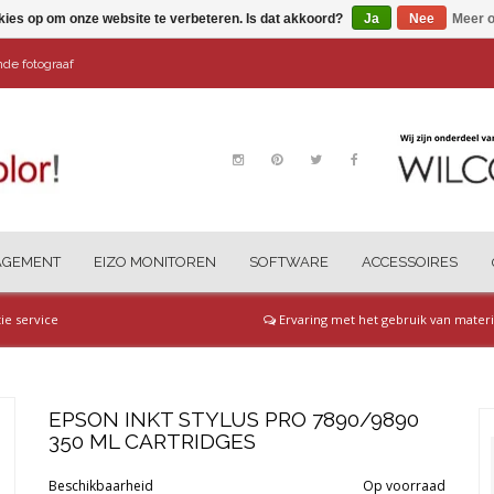
kies op om onze website te verbeteren. Is dat akkoord?
Ja
Nee
Meer o
ende fotograaf
AGEMENT
EIZO MONITOREN
SOFTWARE
ACCESSOIRES
tie service
Ervaring met het gebruik van materi
EPSON INKT STYLUS PRO 7890/9890
350 ML CARTRIDGES
Beschikbaarheid
Op voorraad