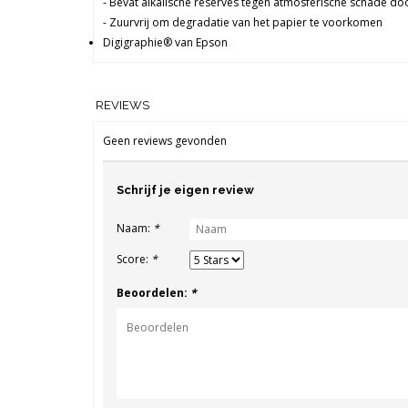
- Bevat alkalische reserves tegen atmosferische schade door
- Zuurvrij om degradatie van het papier te voorkomen
Digigraphie® van Epson
REVIEWS
Geen reviews gevonden
Schrijf je eigen review
Naam:
*
Score:
*
Beoordelen:
*