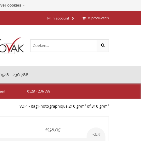
ver cookies »
0
producten
Mijn account
0528 - 236 788
aal
0528 - 236 788
VDP
-
Rag Photographique 210 gr/m² of 310 gr/m²
€38,05
-21%