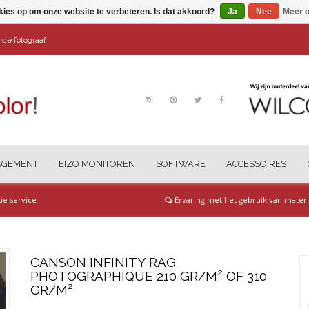
kies op om onze website te verbeteren. Is dat akkoord?
Ja
Nee
Meer o
ende fotograaf
AGEMENT
EIZO MONITOREN
SOFTWARE
ACCESSOIRES
tie service
Ervaring met het gebruik van materi
CANSON INFINITY RAG
PHOTOGRAPHIQUE 210 GR/M² OF 310
GR/M²