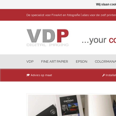
Wij slaan coo
De specialist voor FineArt en fotografie | alles voor de zelf print
VDP
FINE ART PAPIER
EPSON
COLORMAN
Advies op maat
Installa