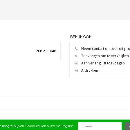
BEKIJK OOK
Neem contact op over dit pr
206.211.046
Toevoegen om te vergelijken
Aan verlanglijst toevoegen
Afdrukken
 hoogte blijven? Word lid van onze mailinglijst: