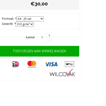
€30,00
Formaat:
*
Gewicht:
*
+
Aantal:
-
TOEVOEGEN AAN WINKELWAGEN