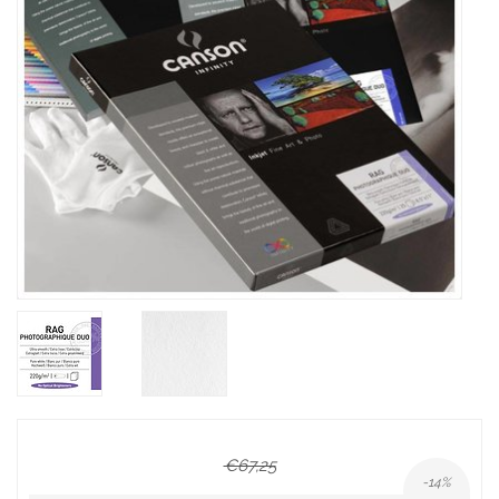
€67,25
-14%