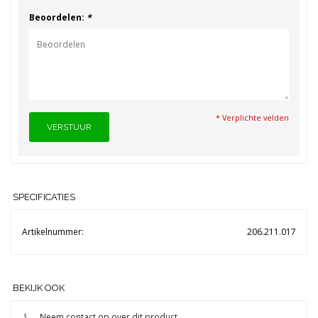
Beoordelen:
*
* Verplichte velden
VERSTUUR
SPECIFICATIES
Artikelnummer:
206.211.017
BEKIJK OOK
Neem contact op over dit product