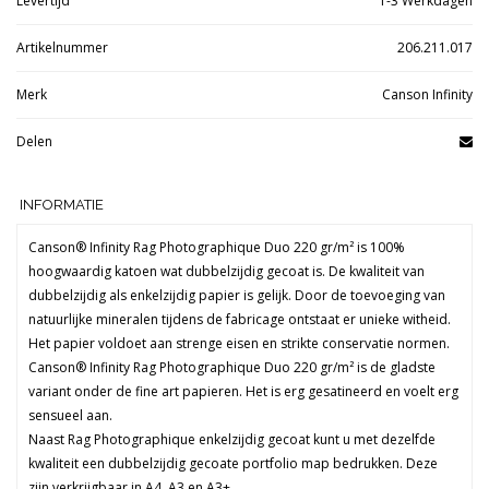
Levertijd
1-3 Werkdagen
Artikelnummer
206.211.017
Merk
Canson Infinity
Delen
INFORMATIE
Canson® Infinity Rag Photographique Duo 220 gr/m² is 100%
hoogwaardig katoen wat dubbelzijdig gecoat is. De kwaliteit van
dubbelzijdig als enkelzijdig papier is gelijk. Door de toevoeging van
natuurlijke mineralen tijdens de fabricage ontstaat er unieke witheid.
Het papier voldoet aan strenge eisen en strikte conservatie normen.
Canson® Infinity Rag Photographique Duo 220 gr/m² is de gladste
variant onder de fine art papieren. Het is erg gesatineerd en voelt erg
sensueel aan.
Naast Rag Photographique enkelzijdig gecoat kunt u met dezelfde
kwaliteit een dubbelzijdig gecoate portfolio map bedrukken. Deze
zijn verkrijgbaar in A4, A3 en A3+