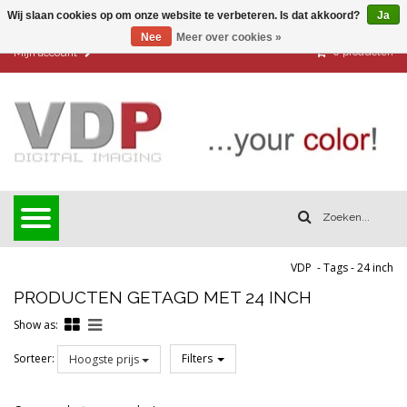
Wij slaan cookies op om onze website te verbeteren. Is dat akkoord?
Ja
Nee
Meer over cookies »
0
producten
Mijn account
VDP
-
Tags
-
24 inch
PRODUCTEN GETAGD MET 24 INCH
Show as:
Sorteer:
Filters
Hoogste prijs
Reset all filters