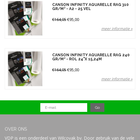
Gewicht
CANSON INFINITY AQUARELLE RAG 310
GR/M² - A2 - 25 VEL
240 gr (2)
€164,05
€95,00
310 gr (2)
meer informatie »
Merken
Prijs
CANSON INFINITY AQUARELLE RAG 240
GR/M² - ROL 24"X 15,24M
€164,05
€95,00
meer informatie »
OVER ONS
VDP is een onderdeel van Wilcovak bv. Door gebruik van de vele