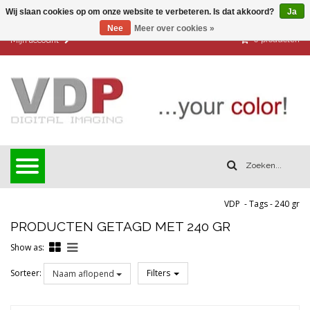
Wij slaan cookies op om onze website te verbeteren. Is dat akkoord?
Ja
Nee
Meer over cookies »
0
producten
Mijn account
VDP
-
Tags
-
240 gr
PRODUCTEN GETAGD MET 240 GR
Show as:
Sorteer:
Filters
Naam aflopend
Reset all filters