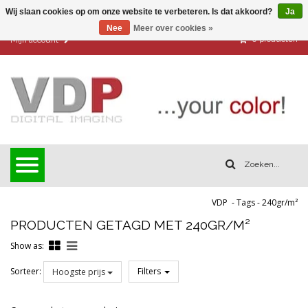
Wij slaan cookies op om onze website te verbeteren. Is dat akkoord?
Ja
Nee
Meer over cookies »
0
producten
Mijn account
VDP
-
Tags
-
240gr/m²
PRODUCTEN GETAGD MET 240GR/M²
Show as:
Sorteer:
Filters
Hoogste prijs
Reset all filters