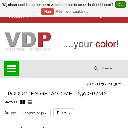
Wij slaan cookies op om onze website te verbeteren. Is dat akkoord?
Ja
Nee
Meer over cookies »
0
producten
Mijn account
VDP
-
Tags
-
250 gr/m2
PRODUCTEN GETAGD MET 250 GR/M2
Show as:
Sorteer:
Filters
Hoogste prijs
Reset all filters