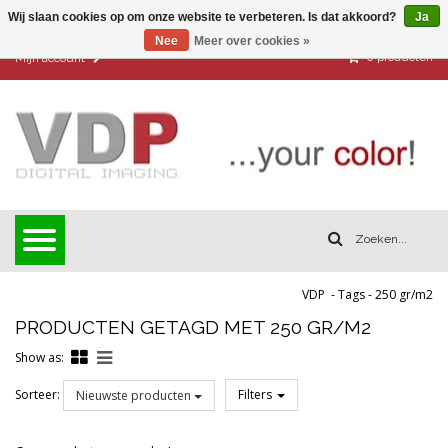
Wij slaan cookies op om onze website te verbeteren. Is dat akkoord?
Ja
Nee
Meer over cookies »
0
producten
Mijn account
VDP
-
Tags
-
250 gr/m2
PRODUCTEN GETAGD MET 250 GR/M2
Show as:
Sorteer:
Filters
Nieuwste producten
Reset all filters