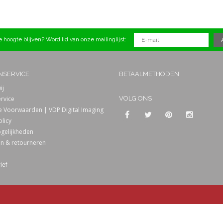
 hoogte blijven? Word lid van onze mailinglijst:
NSERVICE
BETAALMETHODEN
ij
rvice
VOLG ONS
 Voorwaarden | VDP Digital Imaging
olicy
gelijkheden
n & retourneren
ief