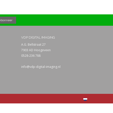
VDP DIGITAL IMAGING
A.G. Bellstraat 27
7903 AD Hoogeveen
0528-236 788
info@vdp-digital-imaging.nl