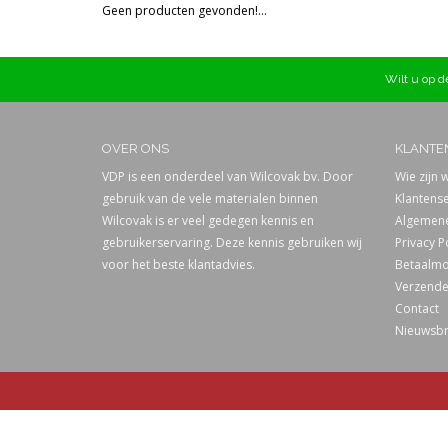
Geen producten gevonden!...
Prijs
Wilt u op de
OVER ONS
KLANTE
VDP is een onderdeel van Wilcovak bv. Door
Wie zijn w
gebruik van de vele materialen binnen
Klantense
Wilcovak is er veel gedegen kennis en
Algemene
gebruikerservaring. Deze kennis gebruiken wij
Privacy P
voor het beste klantadvies.
Betaalmo
Verzende
Contact
Nieuwsbr