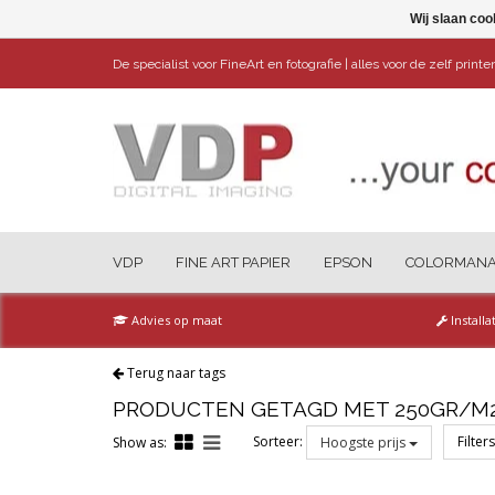
Wij slaan coo
De specialist voor FineArt en fotografie | alles voor de zelf print
VDP
FINE ART PAPIER
EPSON
COLORMAN
Advies op maat
Installa
Terug naar tags
PRODUCTEN GETAGD MET 250GR/M
Sorteer:
Filter
Show as:
Hoogste prijs
Reset all filters