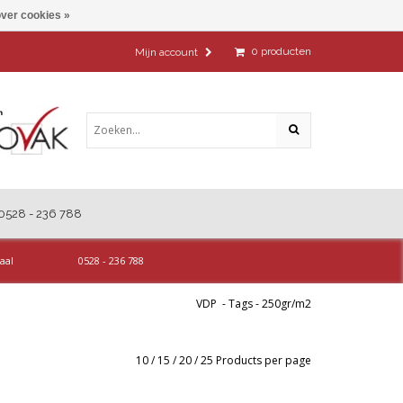
ver cookies »
0
producten
Mijn account
0528 - 236 788
aal
0528 - 236 788
VDP
-
Tags
-
250gr/m2
10
/
15
/
20
/
25
Products per page