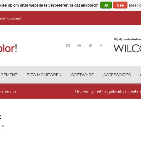
kies op om onze website te verbeteren. Is dat akkoord?
Ja
Nee
Meer o
ende fotograaf
AGEMENT
EIZO MONITOREN
SOFTWARE
ACCESSOIRES
tie service
Ervaring met het gebruik van materi
2
s