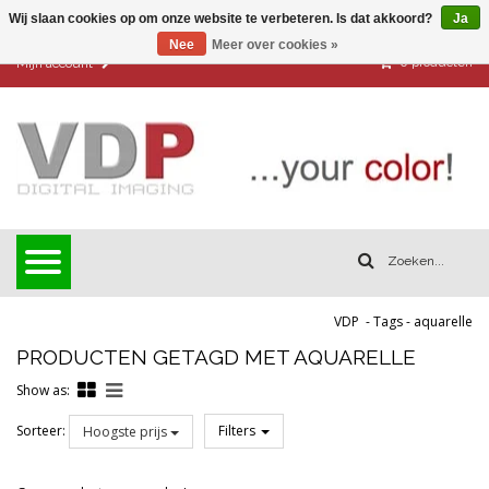
Wij slaan cookies op om onze website te verbeteren. Is dat akkoord?
Ja
Nee
Meer over cookies »
0
producten
Mijn account
VDP
-
Tags
-
aquarelle
PRODUCTEN GETAGD MET AQUARELLE
Show as:
Sorteer:
Filters
Hoogste prijs
Reset all filters