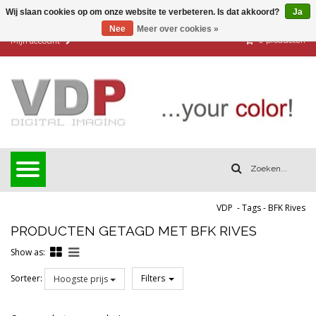
Wij slaan cookies op om onze website te verbeteren. Is dat akkoord?
Ja
Nee
Meer over cookies »
0
producten
Mijn account
VDP
-
Tags
-
BFK Rives
PRODUCTEN GETAGD MET BFK RIVES
Show as:
Sorteer:
Filters
Hoogste prijs
Reset all filters