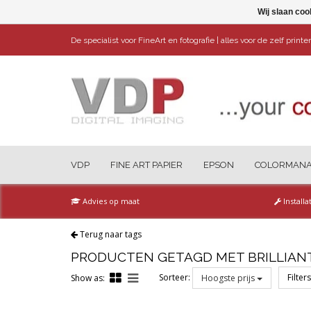
Wij slaan coo
De specialist voor FineArt en fotografie | alles voor de zelf print
VDP
FINE ART PAPIER
EPSON
COLORMAN
Advies op maat
Installa
Terug naar tags
PRODUCTEN GETAGD MET BRILLIAN
Sorteer:
Filter
Show as:
Hoogste prijs
Reset all filters