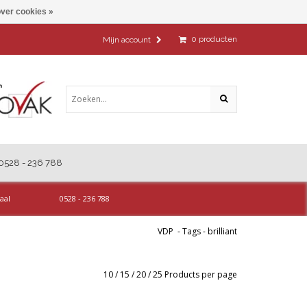
ver cookies »
0
producten
Mijn account
0528 - 236 788
aal
0528 - 236 788
VDP
-
Tags
-
brilliant
10
/
15
/
20
/
25
Products per page