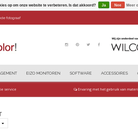
kies op om onze website te verbeteren. Is dat akkoord?
Ja
Nee
Meer o
ende fotograaf
AGEMENT
EIZO MONITOREN
SOFTWARE
ACCESSOIRES
tie service
Ervaring met het gebruik van materi
T
s