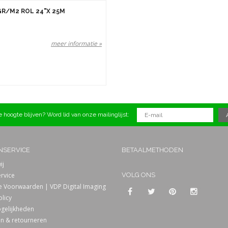
GR/M2 ROL 24"X 25M
meer informatie »
 hoogte blijven? Word lid van onze mailinglijst:
NSERVICE
BETAALMETHODEN
ij
rvice
VOLG ONS
 Voorwaarden | VDP Digital Imaging
olicy
gelijkheden
n & retourneren