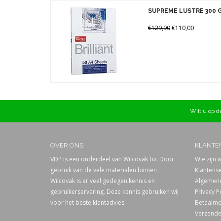
Prijs
SUPREME LUSTRE 300 
€129,90
€110,00
Wilt u op de
OVER ONS
KLANTE
VDP is een onderdeel van Wilcovak bv. Door
Wie zijn w
gebruik van de vele materialen binnen
Klantense
Wilcovak is er veel gedegen kennis en
Algemene
gebruikerservaring. Deze kennis gebruiken wij
Privacy P
voor het beste klantadvies.
Betaalmo
Verzende