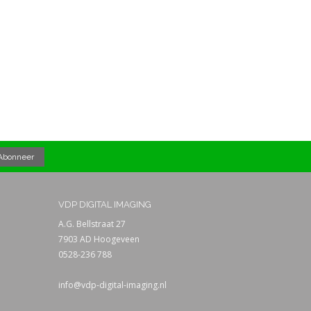
VDP DIGITAL IMAGING
A.G. Bellstraat 27
7903 AD Hoogeveen
0528-236 788
info@vdp-digital-imaging.nl