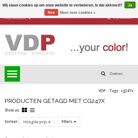
Wij slaan cookies op om onze website te verbeteren. Is dat akkoord?
Ja
Nee
Meer over cookies »
0
producten
Mijn account
VDP
-
Tags
-
cg247x
PRODUCTEN GETAGD MET CG247X
Show as:
Sorteer:
Filters
Hoogste prijs
Reset all filters