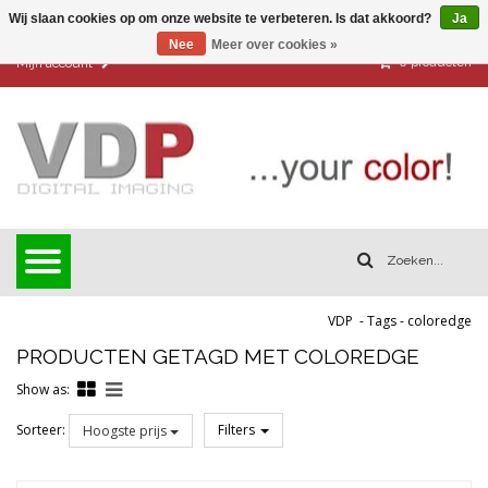
Wij slaan cookies op om onze website te verbeteren. Is dat akkoord?
Ja
Nee
Meer over cookies »
0
producten
Mijn account
VDP
-
Tags
-
coloredge
PRODUCTEN GETAGD MET COLOREDGE
Show as:
Sorteer:
Filters
Hoogste prijs
Reset all filters