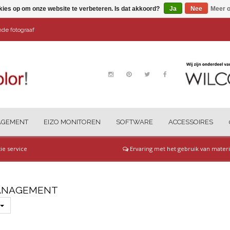
kies op om onze website te verbeteren. Is dat akkoord?
Ja
Nee
Meer o
ende fotograaf
AGEMENT
EIZO MONITOREN
SOFTWARE
ACCESSOIRES
tie service
Ervaring met het gebruik van materi
ANAGEMENT