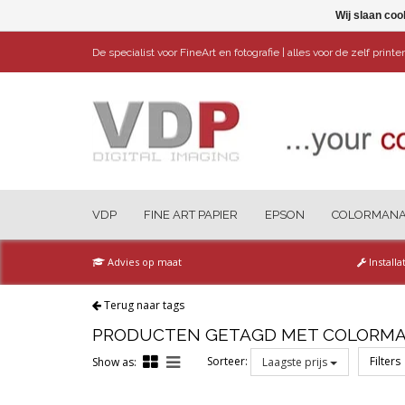
Wij slaan coo
De specialist voor FineArt en fotografie | alles voor de zelf print
VDP
FINE ART PAPIER
EPSON
COLORMAN
Advies op maat
Installa
Terug naar tags
PRODUCTEN GETAGD MET COLORM
Sorteer:
Filters
Show as:
Laagste prijs
Reset all filters