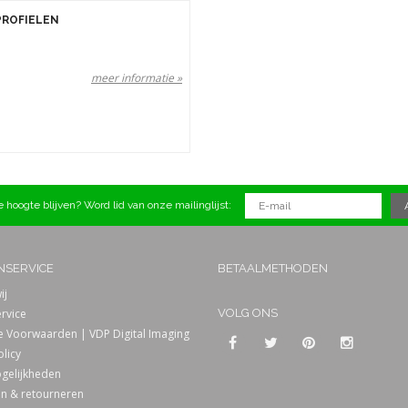
PROFIELEN
meer informatie »
 hoogte blijven? Word lid van onze mailinglijst:
NSERVICE
BETAALMETHODEN
ij
rvice
VOLG ONS
 Voorwaarden | VDP Digital Imaging
olicy
gelijkheden
n & retourneren