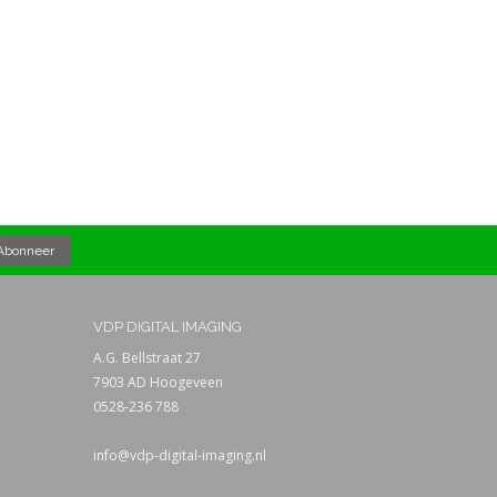
VDP DIGITAL IMAGING
A.G. Bellstraat 27
7903 AD Hoogeveen
0528-236 788
info@vdp-digital-imaging.nl