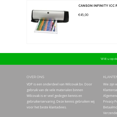
Merken
CANSON INFINITY ICC 
Prijs
€45,00
Wilt u op de
OVER ONS
KLANTE
VDP is een onderdeel van Wilcovak bv. Door
Wie zijn w
gebruik van de vele materialen binnen
Klantense
Wilcovak is er veel gedegen kennis en
Algemene
gebruikerservaring. Deze kennis gebruiken wij
Privacy P
voor het beste klantadvies.
Betaalmo
Verzende