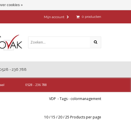
ver cookies »
0
producten
Mijn account
0528 - 236 788
aal
0528 - 236 788
VDP
-
Tags
-
colormanagement
10
/
15
/
20
/
25
Products per page