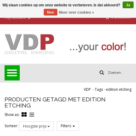
Wij slaan cookies op om onze website te verbeteren. Is dat akkoord?
Ja
Nee
Meer over cookies »
0
producten
Mijn account
VDP
-
Tags
-
edition etching
PRODUCTEN GETAGD MET EDITION
ETCHING
Show as:
Sorteer:
Filters
Hoogste prijs