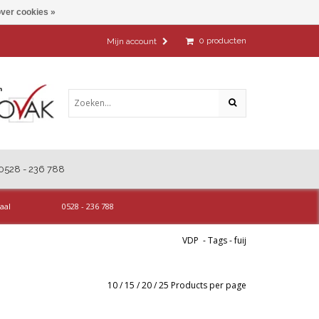
ver cookies »
0
producten
Mijn account
0528 - 236 788
aal
0528 - 236 788
VDP
-
Tags
-
fuij
10
/
15
/
20
/
25
Products per page