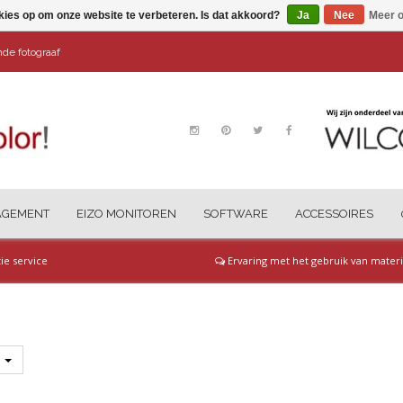
kies op om onze website te verbeteren. Is dat akkoord?
Ja
Nee
Meer o
ende fotograaf
AGEMENT
EIZO MONITOREN
SOFTWARE
ACCESSOIRES
tie service
Ervaring met het gebruik van materi
s