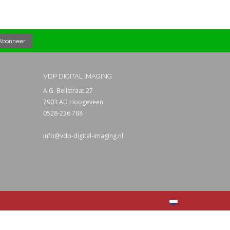
VDP DIGITAL IMAGING
A.G. Bellstraat 27
7903 AD Hoogeveen
0528-236 788
info@vdp-digital-imaging.nl