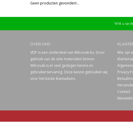
Geen producten gevonden!...
Prijs
Wilt u op de
OVER ONS
KLANTE
VDP is een onderdeel van Wilcovak bv. Door
Wie zijn w
gebruik van de vele materialen binnen
Klantense
Wilcovak is er veel gedegen kennis en
Algemene
gebruikerservaring. Deze kennis gebruiken wij
Privacy P
voor het beste klantadvies.
Betaalmo
Verzende
Contact
Nieuwsbr