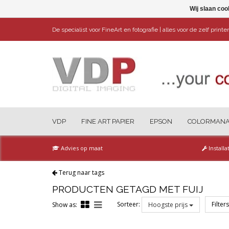
Wij slaan coo
De specialist voor FineArt en fotografie | alles voor de zelf print
VDP
FINE ART PAPIER
EPSON
COLORMAN
Advies op maat
Installa
Terug naar tags
PRODUCTEN GETAGD MET FUIJ
Sorteer:
Filter
Show as:
Hoogste prijs
Reset all filters