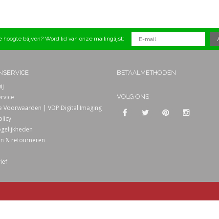
 hoogte blijven? Word lid van onze mailinglijst:
NSERVICE
BETAALMETHODEN
ij
rvice
VOLG ONS
 Voorwaarden | VDP Digital Imaging
olicy
gelijkheden
n & retourneren
ief