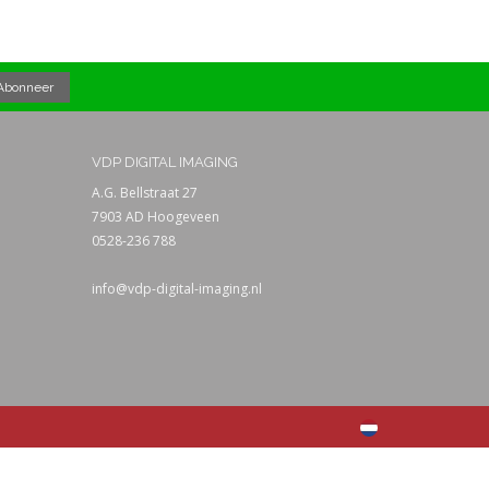
VDP DIGITAL IMAGING
A.G. Bellstraat 27
7903 AD Hoogeveen
0528-236 788
info@vdp-digital-imaging.nl