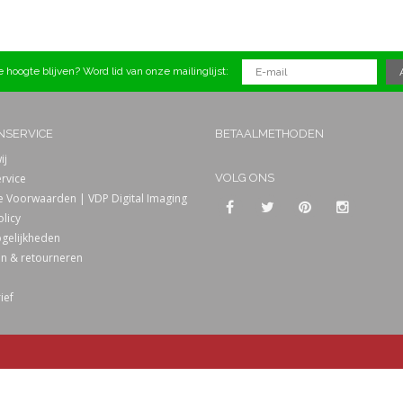
 hoogte blijven? Word lid van onze mailinglijst:
NSERVICE
BETAALMETHODEN
ij
rvice
VOLG ONS
 Voorwaarden | VDP Digital Imaging
olicy
gelijkheden
n & retourneren
ief