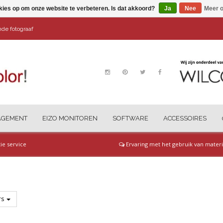
kies op om onze website te verbeteren. Is dat akkoord?
Ja
Nee
Meer o
ende fotograaf
AGEMENT
EIZO MONITOREN
SOFTWARE
ACCESSOIRES
tie service
Ervaring met het gebruik van materi
ers