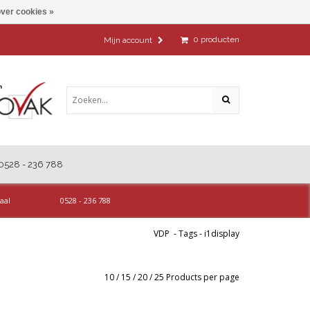
ver cookies »
0
producten
Mijn account
0528 - 236 788
aal
0528 - 236 788
VDP
-
Tags
-
i1display
10
/
15
/
20
/
25
Products per page