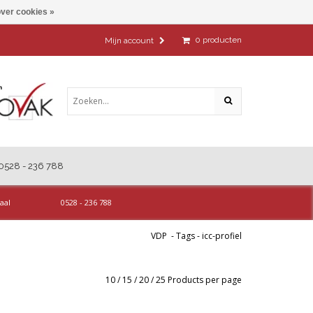
ver cookies »
0
producten
Mijn account
0528 - 236 788
aal
0528 - 236 788
VDP
-
Tags
-
icc-profiel
10
/
15
/
20
/
25
Products per page