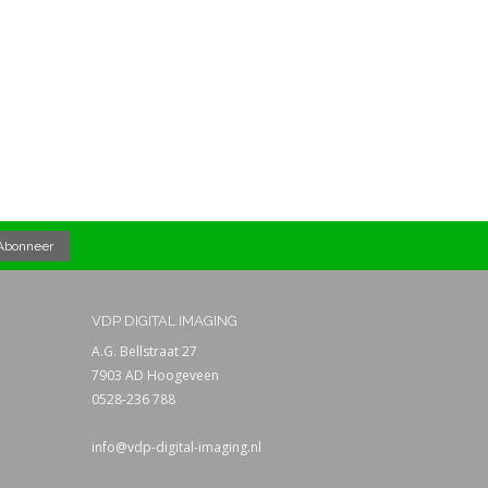
VDP DIGITAL IMAGING
A.G. Bellstraat 27
7903 AD Hoogeveen
0528-236 788
info@vdp-digital-imaging.nl