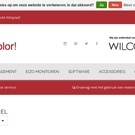
kies op om onze website te verbeteren. Is dat akkoord?
Ja
Nee
Meer o
ende fotograaf
AGEMENT
EIZO MONITOREN
SOFTWARE
ACCESSOIRES
tie service
Ervaring met het gebruik van materi
IEL
s