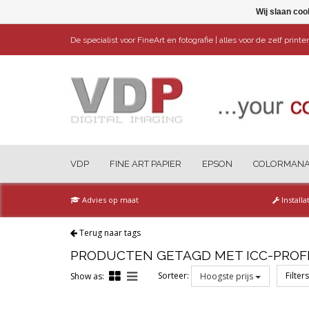
Wij slaan coo
De specialist voor FineArt en fotografie | alles voor de zelf print
VDP
FINE ART PAPIER
EPSON
COLORMAN
Advies op maat
Installa
Terug naar tags
PRODUCTEN GETAGD MET ICC-PROF
Sorteer:
Filter
Show as:
Hoogste prijs
Reset all filters