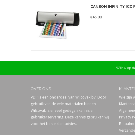
Merken
CANSON INFINITY ICC 
Prijs
€45,00
Wilt u op de
OVER ONS
KLANTE
VDP is een onderdeel van Wilcovak bv. Door
Wie zijn w
gebruik van de vele materialen binnen
Klantense
Wilcovak is er veel gedegen kennis en
Algemene
gebruikerservaring. Deze kennis gebruiken wij
Privacy P
voor het beste klantadvies.
Betaalmo
Verzende