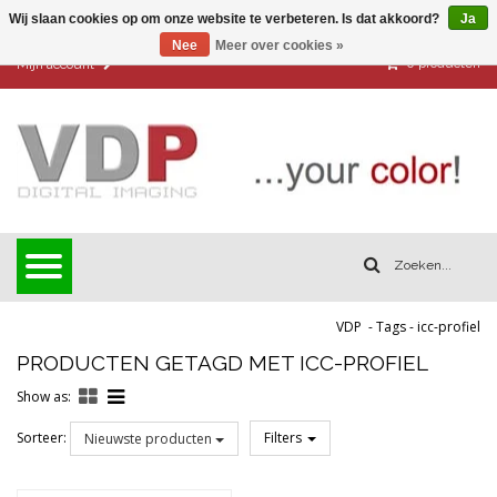
Wij slaan cookies op om onze website te verbeteren. Is dat akkoord?
Ja
Nee
Meer over cookies »
0
producten
Mijn account
VDP
-
Tags
-
icc-profiel
PRODUCTEN GETAGD MET ICC-PROFIEL
Show as:
Sorteer:
Filters
Nieuwste producten
Reset all filters