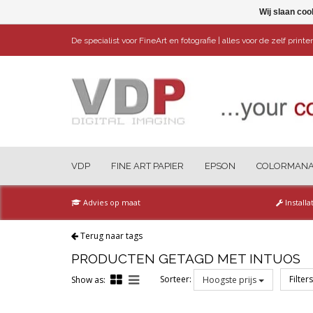
Wij slaan coo
De specialist voor FineArt en fotografie | alles voor de zelf print
VDP
FINE ART PAPIER
EPSON
COLORMAN
Advies op maat
Installa
Terug naar tags
PRODUCTEN GETAGD MET INTUOS
Sorteer:
Filter
Show as:
Hoogste prijs
Reset all filters