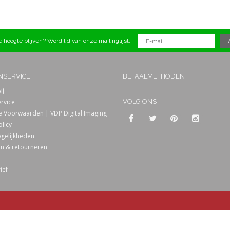
 hoogte blijven? Word lid van onze mailinglijst:
NSERVICE
BETAALMETHODEN
ij
rvice
VOLG ONS
 Voorwaarden | VDP Digital Imaging
olicy
gelijkheden
n & retourneren
ief