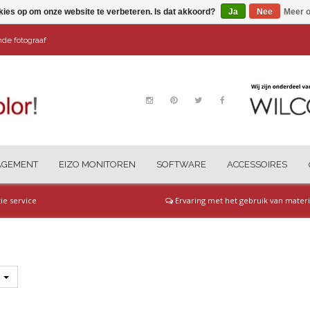
kies op om onze website te verbeteren. Is dat akkoord?
Ja
Nee
Meer o
ende fotograaf
AGEMENT
EIZO MONITOREN
SOFTWARE
ACCESSOIRES
tie service
Ervaring met het gebruik van materi
s