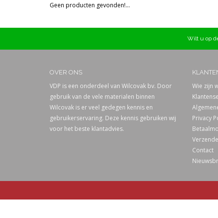
Geen producten gevonden!...
Prijs
Wilt u op de
OVER ONS
KLANTE
VDP is een onderdeel van Wilcovak bv. Door
Wie zijn w
gebruik van de vele materialen binnen
Klantense
Wilcovak is er veel gedegen kennis en
Algemene
gebruikerservaring. Deze kennis gebruiken wij
Privacy P
voor het beste klantadvies.
Betaalmo
Verzende
Contact
Nieuwsbr