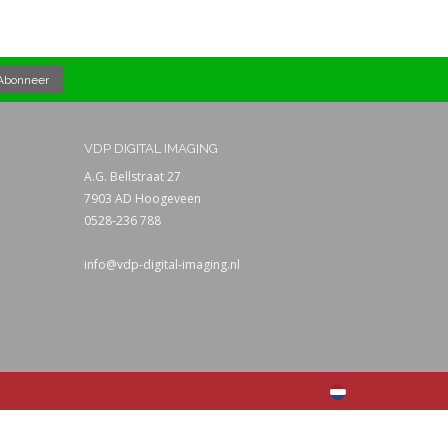
VDP DIGITAL IMAGING
A.G. Bellstraat 27
7903 AD Hoogeveen
0528-236 788
info@vdp-digital-imaging.nl