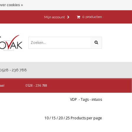
ver cookies »
0
producten
Mijn account
0528 - 236 788
aal
0528 - 236 788
VDP
-
Tags
-
intuos
10
/
15
/
20
/
25
Products per page