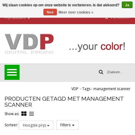
Wij slaan cookies op om onze website te verbeteren. Is dat akkoord?
Ja
Nee
Meer over cookies »
0
producten
Mijn account
VDP
-
Tags
-
management scanner
PRODUCTEN GETAGD MET MANAGEMENT
SCANNER
Show as:
Sorteer:
Filters
Hoogste prijs