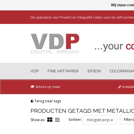
Wij slaan coo
De specialist voor FineArt en fotografie | alles voor de zelf print
VDP
FINE ART PAPIER
EPSON
COLORMAN
Advies op maat
Installa
Terug naar tags
PRODUCTEN GETAGD MET METALLI
Sorteer:
Filter
Show as:
Hoogste prijs
Reset all filters