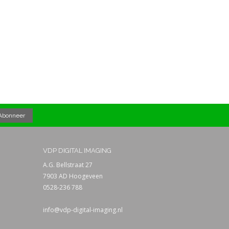
VDP DIGITAL IMAGING
A.G. Bellstraat 27
7903 AD Hoogeveen
0528-236 788
info@vdp-digital-imaging.nl