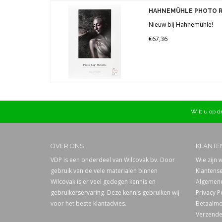
Gewicht
HAHNEMÜHLE PHOTO R
Merke
340 gr (1)
Nieuw bij Hahnemühle!
€67,36
Wilt u op de
OVER ONS
KLANTE
VDP is een onderdeel van Wilcovak bv. Door
Wie zijn w
gebruik van de vele materialen binnen
Klantense
Wilcovak is er veel gedegen kennis en
Algemene
gebruikerservaring. Deze kennis gebruiken wij
Privacy P
voor het beste klantadvies.
Betaalmo
Verzende