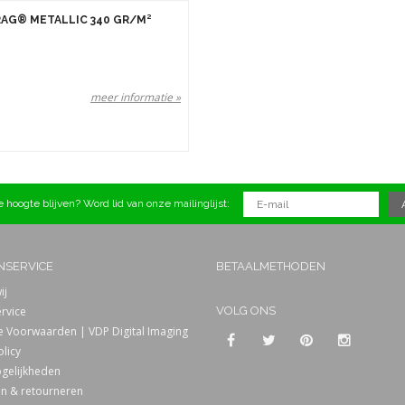
AG® METALLIC 340 GR/M²
n
Prijs
meer informatie »
 hoogte blijven? Word lid van onze mailinglijst:
NSERVICE
BETAALMETHODEN
ij
rvice
VOLG ONS
 Voorwaarden | VDP Digital Imaging
olicy
gelijkheden
n & retourneren