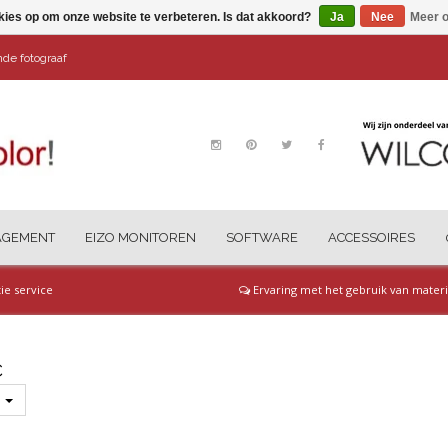
kies op om onze website te verbeteren. Is dat akkoord?
Ja
Nee
Meer o
ende fotograaf
AGEMENT
EIZO MONITOREN
SOFTWARE
ACCESSOIRES
tie service
Ervaring met het gebruik van materi
C
s