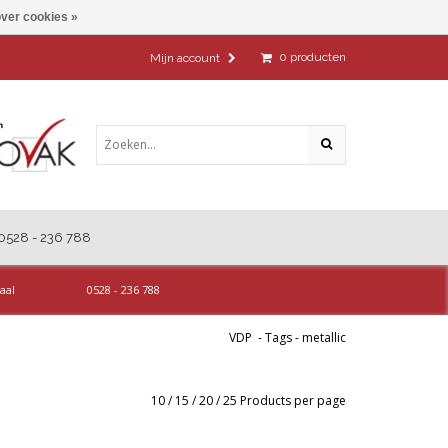
ver cookies »
0
producten
Mijn account
0528 - 236 788
aal
0528 - 236 788
VDP
-
Tags
-
metallic
10
/
15
/
20
/
25
Products per page