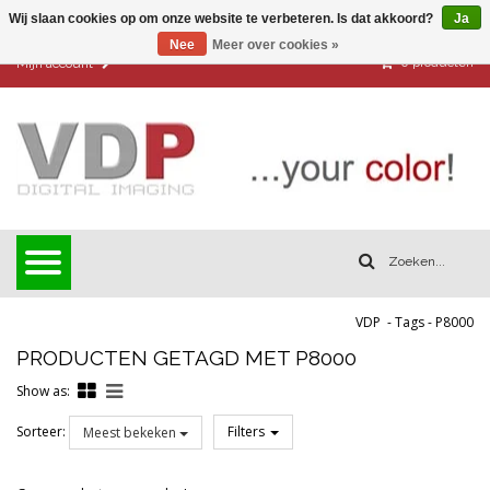
Wij slaan cookies op om onze website te verbeteren. Is dat akkoord?
Ja
Nee
Meer over cookies »
0
producten
Mijn account
VDP
-
Tags
-
P8000
PRODUCTEN GETAGD MET P8000
Show as:
Sorteer:
Filters
Meest bekeken
Reset all filters