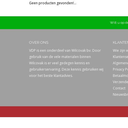
Geen producten gevonden!...
Prijs
Wilt u op de
OVER ONS
KLANTE
VDP is een onderdeel van Wilcovak bv. Door
Wie zijn w
gebruik van de vele materialen binnen
Klantense
Wilcovak is er veel gedegen kennis en
Algemene
gebruikerservaring. Deze kennis gebruiken wij
Privacy P
voor het beste klantadvies.
Betaalmo
Verzende
Contact
Nieuwsbr