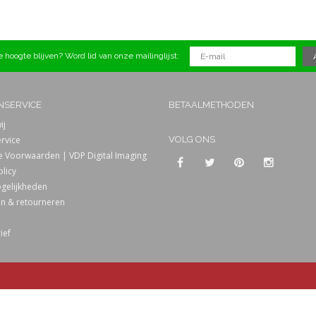
 hoogte blijven? Word lid van onze mailinglijst:
NSERVICE
BETAALMETHODEN
ij
rvice
VOLG ONS
 Voorwaarden | VDP Digital Imaging
olicy
gelijkheden
n & retourneren
ief