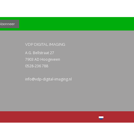
VDP DIGITAL IMAGING
A.G. Bellstraat 27
7903 AD Hoogeveen
0528-236 788
info@vdp-digital-imaging.nl