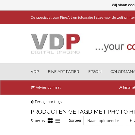
Wij slaan coo
De specialist voor FineArt en fotografie | alles voor de zelf print
VDP
FINE ART PAPIER
EPSON
COLORMAN
Advies op maat
Installa
Terug naar tags
PRODUCTEN GETAGD MET PHOTO HI
Sorteer:
Fil
Show as:
Naam oplopend
Reset all filters