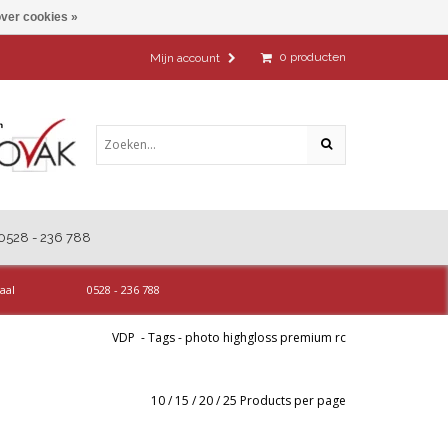
ver cookies »
0
producten
Mijn account
0528 - 236 788
aal
0528 - 236 788
VDP
-
Tags
-
photo highgloss premium rc
10
/
15
/
20
/
25
Products per page