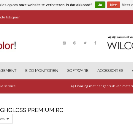
kies op om onze website te verbeteren. Is dat akkoord?
Ja
Nee
Meer o
ende fotograaf
AGEMENT
EIZO MONITOREN
SOFTWARE
ACCESSOIRES
tie service
Ervaring met het gebruik van materi
GHGLOSS PREMIUM RC
ters