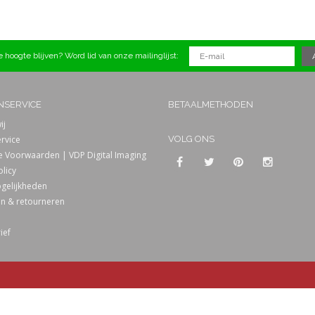
 hoogte blijven? Word lid van onze mailinglijst:
NSERVICE
BETAALMETHODEN
ij
rvice
VOLG ONS
 Voorwaarden | VDP Digital Imaging
olicy
gelijkheden
n & retourneren
ief