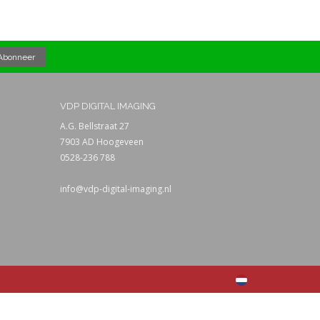
VDP DIGITAL IMAGING
A.G. Bellstraat 27
7903 AD Hoogeveen
0528-236 788
info@vdp-digital-imaging.nl