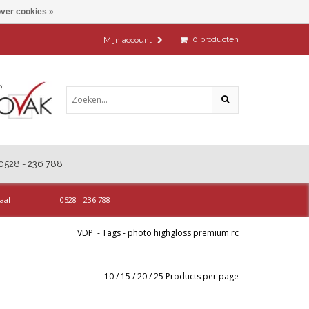
ver cookies »
0
producten
Mijn account
0528 - 236 788
aal
0528 - 236 788
VDP
-
Tags
-
photo highgloss premium rc
10
/
15
/
20
/
25
Products per page