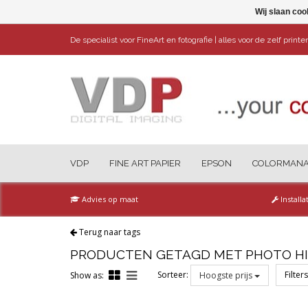
Wij slaan coo
De specialist voor FineArt en fotografie | alles voor de zelf print
VDP
FINE ART PAPIER
EPSON
COLORMAN
Advies op maat
Installa
Terug naar tags
PRODUCTEN GETAGD MET PHOTO HI
Sorteer:
Filter
Show as:
Hoogste prijs
Reset all filters