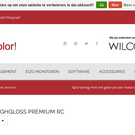
kies op om onze website te verbeteren. Is dat akkoord?
Ja
Nee
Meer o
ende fotograaf
AGEMENT
EIZO MONITOREN
SOFTWARE
ACCESSOIRES
tie service
Ervaring met het gebruik van materi
GHGLOSS PREMIUM RC
s