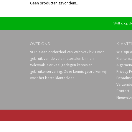
Geen producten gevonden!...
Prijs
Wilt u op de
OVER ONS
KLANTE
VDP is een onderdeel van Wilcovak bv. Door
Wie zijn w
gebruik van de vele materialen binnen
Klantense
Wilcovak is er veel gedegen kennis en
Algemene
gebruikerservaring. Deze kennis gebruiken wij
Privacy P
voor het beste klantadvies.
Betaalmo
Verzende
Contact
Nieuwsbr