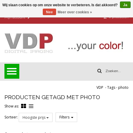
Wij slaan cookies op om onze website te verbeteren. Is dat akkoord?
Ja
Nee
Meer over cookies »
0
producten
Mijn account
VDP
-
Tags
-
photo
PRODUCTEN GETAGD MET PHOTO
Show as:
Sorteer:
Filters
Hoogste prijs
Reset all filters