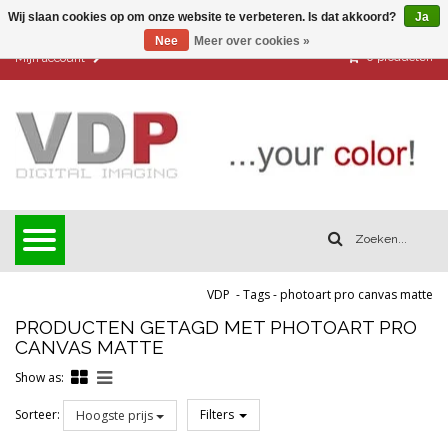
Wij slaan cookies op om onze website te verbeteren. Is dat akkoord?
Ja
Nee
Meer over cookies »
0
producten
Mijn account
VDP
-
Tags
-
photoart pro canvas matte
PRODUCTEN GETAGD MET PHOTOART PRO
CANVAS MATTE
Show as:
Sorteer:
Filters
Hoogste prijs