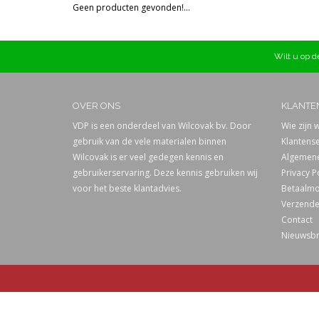
Geen producten gevonden!...
Prijs
Wilt u op de
OVER ONS
KLANTE
VDP is een onderdeel van Wilcovak bv. Door
Wie zijn w
gebruik van de vele materialen binnen
Klantense
Wilcovak is er veel gedegen kennis en
Algemene
gebruikerservaring. Deze kennis gebruiken wij
Privacy P
voor het beste klantadvies.
Betaalmo
Verzende
Contact
Nieuwsbr