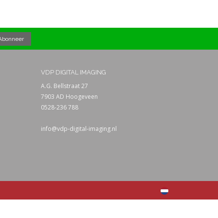
VDP DIGITAL IMAGING
A.G. Bellstraat 27
7903 AD Hoogeveen
0528-236 788
info@vdp-digital-imaging.nl