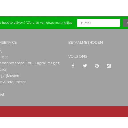
 hoogte blijven? Word lid van onze mailinglijst:
NSERVICE
BETAALMETHODEN
ij
rvice
VOLG ONS
 Voorwaarden | VDP Digital Imaging
olicy
gelijkheden
n & retourneren
ief