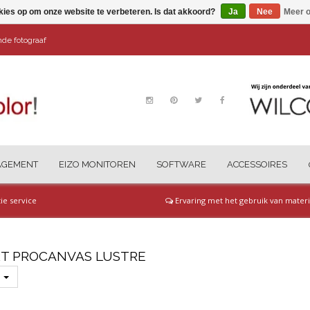
kies op om onze website te verbeteren. Is dat akkoord?
Ja
Nee
Meer o
ende fotograaf
AGEMENT
EIZO MONITOREN
SOFTWARE
ACCESSOIRES
tie service
Ervaring met het gebruik van materi
T PROCANVAS LUSTRE
s