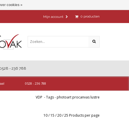
ver cookies »
0
producten
Mijn account
0528 - 236 788
aal
0528 - 236 788
VDP
-
Tags
-
photoart procanvas lustre
10
/
15
/
20
/
25
Products per page