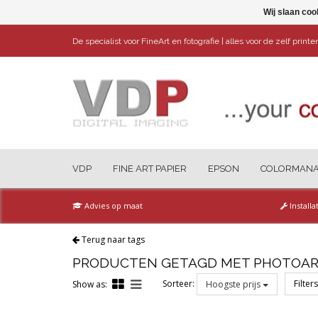
Wij slaan coo
De specialist voor FineArt en fotografie | alles voor de zelf print
VDP
FINE ART PAPIER
EPSON
COLORMAN
Advies op maat
Installa
Terug naar tags
PRODUCTEN GETAGD MET PHOTOAR
Sorteer:
Filter
Show as:
Hoogste prijs
Reset all filters