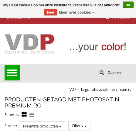
Wij slaan cookies op om onze website te verbeteren. Is dat akkoord?
Ja
Nee
Meer over cookies »
0
producten
Mijn account
VDP
-
Tags
-
photosatin premium rc
PRODUCTEN GETAGD MET PHOTOSATIN
PREMIUM RC
Show as:
Sorteer:
Filters
Nieuwste producten