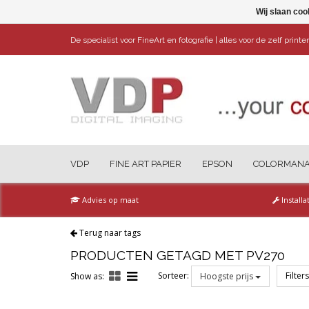
Wij slaan coo
De specialist voor FineArt en fotografie | alles voor de zelf print
VDP
FINE ART PAPIER
EPSON
COLORMAN
Advies op maat
Installa
Terug naar tags
PRODUCTEN GETAGD MET PV270
Sorteer:
Filter
Show as:
Hoogste prijs
Reset all filters