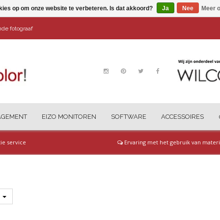
kies op om onze website te verbeteren. Is dat akkoord?
Ja
Nee
Meer o
ende fotograaf
AGEMENT
EIZO MONITOREN
SOFTWARE
ACCESSOIRES
tie service
Ervaring met het gebruik van materi
s