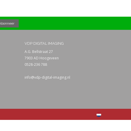
VDP DIGITAL IMAGING
A.G. Bellstraat 27
7903 AD Hoogeveen
0528-236 788
info@vdp-digital-imaging.nl