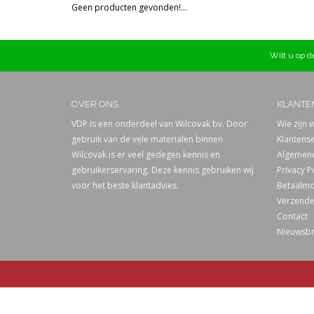
Geen producten gevonden!...
Prijs
Wilt u op de
OVER ONS
KLANTE
VDP is een onderdeel van Wilcovak bv. Door
Wie zijn w
gebruik van de vele materialen binnen
Klantense
Wilcovak is er veel gedegen kennis en
Algemene
gebruikerservaring. Deze kennis gebruiken wij
Privacy P
voor het beste klantadvies.
Betaalmo
Verzende
Contact
Nieuwsbr