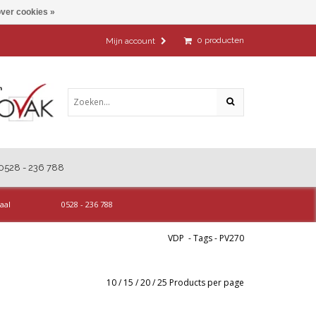
ver cookies »
0
producten
Mijn account
0528 - 236 788
aal
0528 - 236 788
VDP
-
Tags
-
PV270
10
/
15
/
20
/
25
Products per page