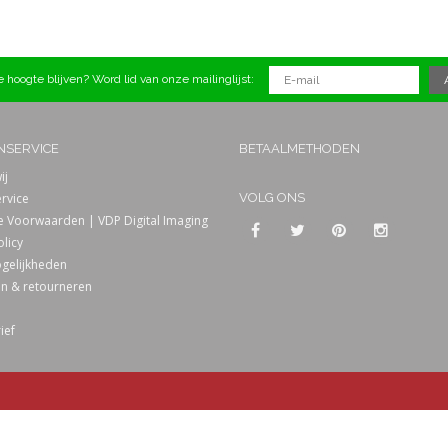
 hoogte blijven? Word lid van onze mailinglijst:
NSERVICE
BETAALMETHODEN
ij
rvice
VOLG ONS
 Voorwaarden | VDP Digital Imaging
olicy
gelijkheden
n & retourneren
ief