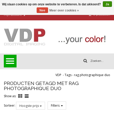
Wij slaan cookies op om onze website te verbeteren. Is dat akkoord?
Ja
Nee
Meer over cookies »
0
producten
Mijn account
VDP
-
Tags
-
rag photographique duo
PRODUCTEN GETAGD MET RAG
PHOTOGRAPHIQUE DUO
Show as:
Sorteer:
Filters
Hoogste prijs