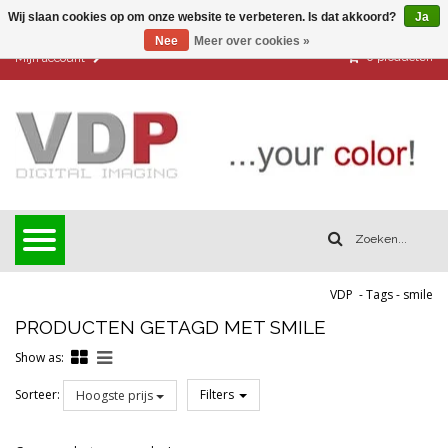
Wij slaan cookies op om onze website te verbeteren. Is dat akkoord?
Ja
Nee
Meer over cookies »
0
producten
Mijn account
VDP
-
Tags
-
smile
PRODUCTEN GETAGD MET SMILE
Show as:
Sorteer:
Filters
Hoogste prijs
Reset all filters